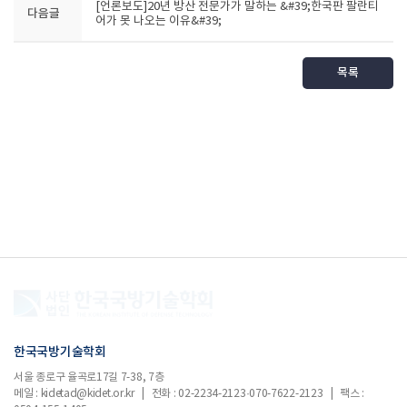
[언론보도]20년 방산 전문가가 말하는 &#39;한국판 팔란티
다음글
어가 못 나오는 이유&#39;
목록
한국국방기술학회
서울 종로구 율곡로17길 7-38, 7층
메일 : kidetad@kidet.or.kr | 전화 : 02-2234-2123·070-7622-2123 | 팩스 :