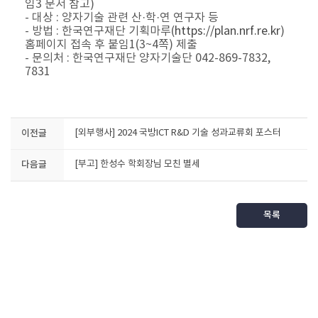
임3 문서 참고)
- 대상 : 양자기술 관련 산·학
·​
연
​ 연구자 등
- 방법 : 한국연구재단 기획마루(
https://plan.nrf.re.kr
)
홈페이지 접속 후 붙임1(3~4쪽) 제출
- 문의처 : 한국연구재단 양자기술단 042-869-7832,
7831
이전글
[외부행사] 2024 국방ICT R&D 기술 성과교류회 포스터
다음글
[부고] 한성수 학회장님 모친 별세
목록