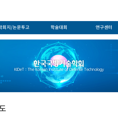
학회지/논문투고
학술대회
연구센터
한국국방기술학회
KIDeT : The Korean Insititute of Defense Technology
도