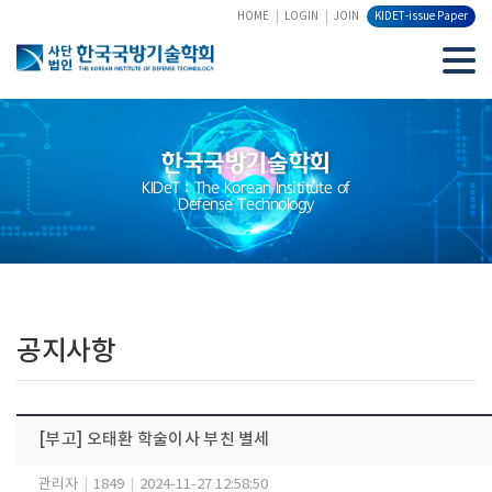
HOME
LOGIN
JOIN
KIDET-issue Paper
한국국방기술학회
KIDeT : The Korean Insititute of
Defense Technology
공지사항
[부고] 오태환 학술이사 부친 별세
관리자
|
1849
|
2024-11-27 12:58:50