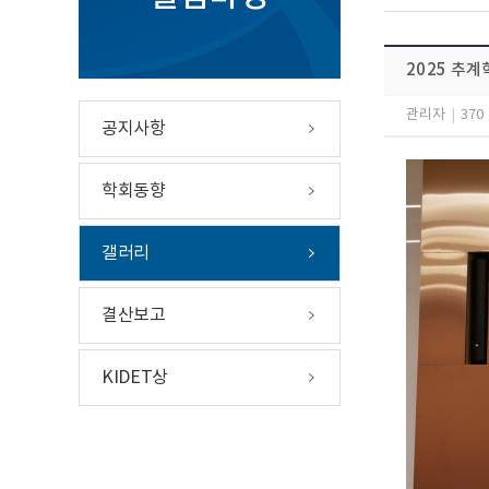
2025 추계
관리자
|
370
공지사항
학회동향
갤러리
결산보고
KIDET상