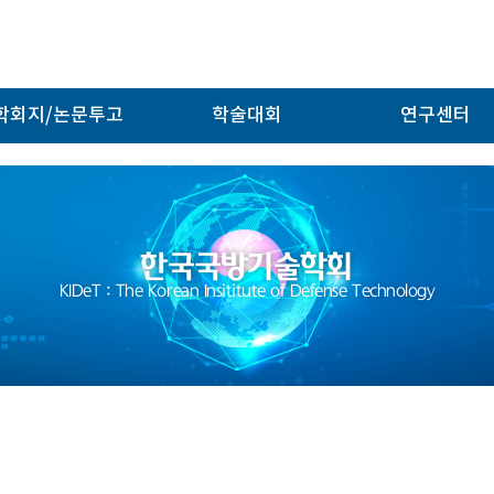
학회지/논문투고
학술대회
연구센터
한국국방기술학회
KIDeT : The Korean Insititute of Defense Technology