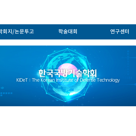
학회지/논문투고
학술대회
연구센터
한국국방기술학회
KIDeT : The Korean Insititute of Defense Technology