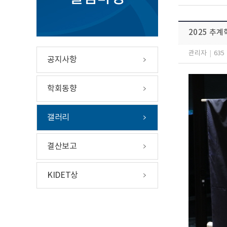
2025 추계
관리자
|
635
공지사항
학회동향
갤러리
결산보고
KIDET상