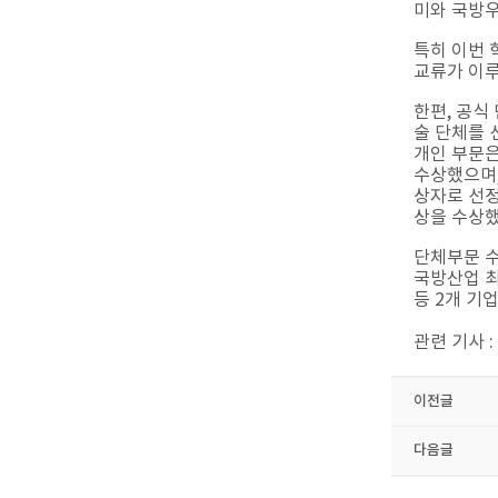
미와 국방우
특히 이번 
교류가 이
한편, 공
술 단체를 
개인 부문은
수상했으며
상자로 선정
상을 수상
단체부문 수
국방산업 
등 2개 기업
관련 기사 :
이전글
다음글