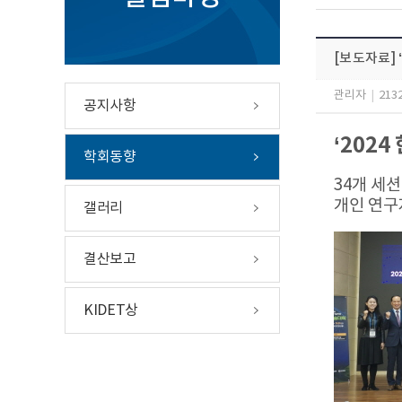
[보도자료]
관리자
|
213
공지사항
‘202
학회동향
34개 세
개인 연구
갤러리
결산보고
KIDET상