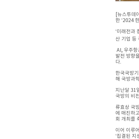
[뉴스투데이
한 ‘202
‘미래전과 
산 기업 등
AI, 우주
발전 방향을
다.
한국국방기술
해 국방과학
지난달 31
국방의 비전
류효상 국방
에 매진하고
회 개최를 
이어 이루어
‘집결된 지