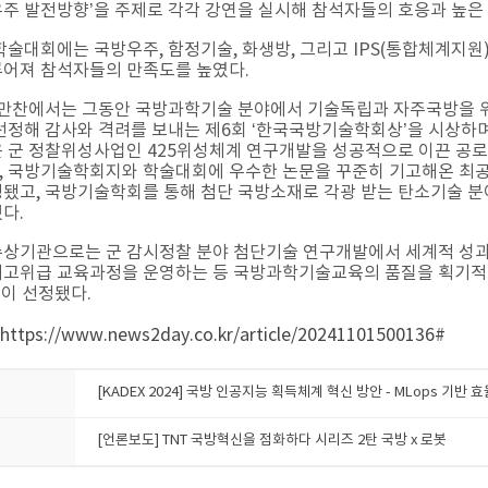
주 발전방향’을 주제로 각각 강연을 실시해 참석자들의 호응과 높은
학술대회에는 국방우주, 함정기술, 화생방, 그리고 IPS(통합체계지
루어져 참석자들의 만족도를 높였다.
식 만찬에서는 그동안 국방과학기술 분야에서 기술독립과 자주국방을 
선정해 감사와 격려를 보내는 제6회 ‘한국국방기술학회상’을 시상하
 군 정찰위성사업인 425위성체계 연구개발을 성공적으로 이끈 공
, 국방기술학회지와 학술대회에 우수한 논문을 꾸준히 기고해온 최
됐고, 국방기술학회를 통해 첨단 국방소재로 각광 받는 탄소기술 
했다.
상기관으로는 군 감시정찰 분야 첨단기술 연구개발에서 세계적 성과를
최고위급 교육과정을 운영하는 등 국방과학기술교육의 품질을 획기적으
이 선정됐다.​
https://www.news2day.co.kr/article/20241101500136#
[KADEX 2024] 국방 인공지능 획득체계 혁신 방안 - MLops 기
[언론보도] TNT 국방혁신을 점화하다 시리즈 2탄 국방 x 로봇