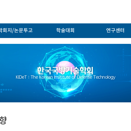
학회지/논문투고
학술대회
연구센터
한국국방기술학회
KIDeT : The Korean Insititute of Defense Technology
향