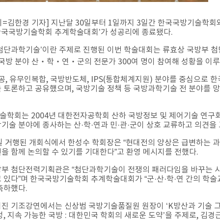
=김한경 기자] 지난달 30일부터 1일까지 3일간 한국국방기술학
4 한국국방기술학회 추계학술대회’가 성공리에 종료됐다.
첨단과학기술’이란 주제로 진행된 이번 학술대회는 류효상 국방부 첨단
 국방 분야 산‧학‧연‧군의 전문가 300여 명이 참여해 성황을 이루
항공, 유무인복합, 국방반도체, IPS(통합체계지원) 분야를 중심으로
 토론하고 공유했으며, 국방기술 정책 등 국방과학기술 전 분야를 망
학회는 2004년 대한전자공학회 산하 국방정보 및 제어기술 연구
기술 분야에 종사하는 산·학·연과 민·관·군이 상호 교류하고 의견을
일 거행된 개회식에서 한성수 학회장은 “현대전의 양상은 급변하는 과
을 함께 논의할 수 있기를 기대한다”고 환영 메시지를 전했다.
부 첨단전력기획관은 “첨단과학기술이 전쟁의 패러다임을 바꾸는 시
 있다”며 한국국방기술학회 추계학술대회가 “군·산·학·연 간의 학술
축하했다.
진 기조강연에서는 신상범 국방기술품질원 원장이 ‘K방산과 기술 그리
성, 지속 가능한 국방 : 대한민국 학회의 새로운 도약’을 주제로, 김