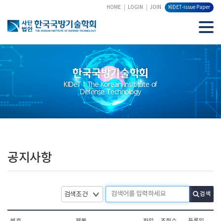
HOME
LOGIN
JOIN
KIDET-issue Paper
한국국방기술학회
KIDeT : The Korean Insititute of
Defense Technology
공지사항
검색