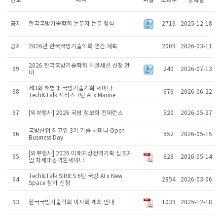
번호
제목
파일
조회수
등록일
공지
한국국방기술학회 논문지 논문 양식
2716
2025-12-18
공지
2026년 한국국방기술학회 연간 계획
2009
2026-03-11
2026 한국국방기술학회 특별세션 신청 안
99
240
2026-07-13
내
제3회 해병대 국방기술기획 세미나
98
676
2026-06-22
Tech&Talk 시리즈 7탄 AI x Marine
97
[외부행사] 2026 국방 정보화 컨퍼런스
520
2026-05-27
국방산업 최고위 3기 기술 세미나 Open
96
552
2026-05-15
Business Day
[외부행사] 2026 미래지상전력기획 심포지
95
628
2026-05-14
엄 차세대동력원세미나
Tech&Talk SIRIES 6탄 국방 AI x New
94
2854
2026-03-06
Space 참가 신청
93
한국국방기술학회 이사회 개최 안내
1039
2025-12-18