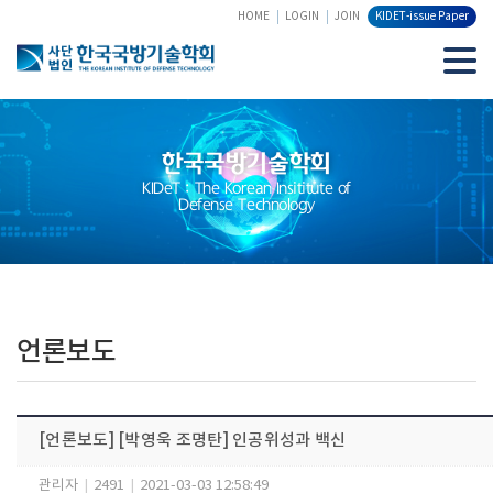
HOME
LOGIN
JOIN
KIDET-issue Paper
한국국방기술학회
KIDeT : The Korean Insititute of
Defense Technology
언론보도
[언론보도] [박영욱 조명탄] 인공위성과 백신
관리자
|
2491
|
2021-03-03 12:58:49