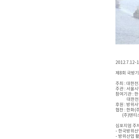
2012.7.12-
제8회 국방
주최 : 대
주관 : 서울
참여기관 : 
대한전자공학
후원 : 방위
협찬 : 한화(
(주)텐티스,
심포지엄 주제
- 한국방위산
- 방위산업 