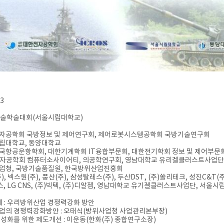
13
기술학술대회(서울시립대학교)
한전자공학회 국방정보 및 제어연구회, 제어로봇시스템공학회 국방기술연구회
시립대학교, 동양대학교
한국항공운항학회, 대한기계학회 IT융합부문회, 대한전기학회 정보 및 제어부
회 컴퓨터소사이어티, 의공학연구회, 영남대학교 유리겔클러스트사업단
사업청, 국방기술품질원, 한국방위산업진흥회
주), 넥스원(주), 풍산(주), 삼성탈레스(주), 두산DST, (주)쏠리테크, 성진C&T(주
 LG CNS, (주)빅텍, (주)디알젬, 영남대학교 유기겔클러스트사업단, 
 : 우리방위산업 경쟁력강화 방안
업의 경쟁력강화방안 : 오태식(방위사업청 사업관리본부장)
활성화를 위한 제도개선 : 이운동(한화(주) 종합연구소장)