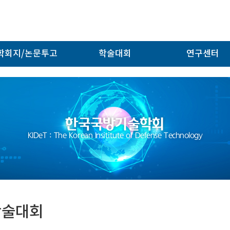
학회지/논문투고
학술대회
연구센터
한국국방기술학회
KIDeT : The Korean Insititute of Defense Technology
학술대회