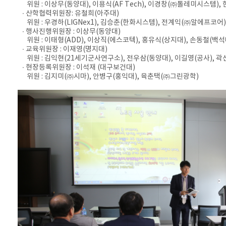
위원 : 이상무(동양대), 이용식(AF Tech), 이경창(㈜톨레미시스템), 
∙ 산학협력위원장: 유철희(아주대)
위원 : 우경하(LIGNex1), 김승춘(한화시스템), 전계익(㈜알에프코어
∙ 행사진행위원장 : 이상무(동양대)
위원 : 이태형(ADD), 이상직(에스코텍), 홍유식(상지대), 손동철(백석
∙ 교육위원장 : 이재영(명지대)
위원 : 김익현(21세기군사연구소), 전우삼(동양대), 이길영(공사), 곽
∙ 현장등록위원장 : 이석재 (대구보건대)
위원 : 김지미(㈜시마), 안병구(홍익대), 육춘택(㈜그린광학)​