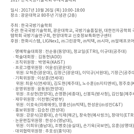
2017 한국국방기술학회 추계학술대회
일시 : 2017년 10월 26일 (목) 10:00-18:00
장소 : 광운대학교 80주년 기념관 (2층)
주최 : 한국국방기술학회
주관: 한국국방기술학회, 광운대학교, 국방기술품질원, 대한전자공학회 
템학회 국방기술연구회, 한양대학교 신호정보특화연구센터
후원 : 한화시스템, LIGNex1, ㈜그린광학, ㈜빅텍, ㈜시마, ㈜알에프코
∙ 명예학술대회장 : 전순용(동양대), 정교일(ETRI), 이규대(공주대)
∙ 학술대회장 : 김동현(ADD)
∙ 조직위원장 : 박영욱(KAIST)
∙ 프로그램위원장 : 어윤성(광운대)
위원: 오혁준(광운대), 김정근(광운대), 이덕규(서원대), 기장근(공주대
∙ 기획위원장 : 이상훈(연세대)
위원: 최윤식(연세대), 김도현(제주대), 노수훈(㈜지티엔비), 정주호(KA
∙ 운영위원장 : 윤동원(한양대)
위원 : 조상현(한양대), 손영환(세종대), 신봉득(방사청), 김인철(제주
∙ 재무위원장 : 이전행(국방부)
위원 : 이호숙(미래에셋), 양홍선(㈜빅텍), 한성운(㈜성진C&T)
∙ 홍보위원장 : 김승천 (한성대)
위원 : 강문식(강릉대), 손익재(해군), 장숙현(예사씽크), 장대익(ETRI
∙ 논문편집위원장 : 한성수(영남대),
위원 : 이희우(충남대), 조병호(숭실대), 손기욱(국보연), 유훈(상명대)
∙ 대외협력위원장 : 추호성(홍익대)